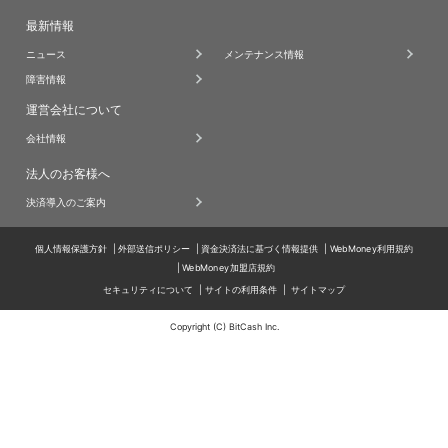
最新情報
ニュース
メンテナンス情報
障害情報
運営会社について
会社情報
法人のお客様へ
決済導入のご案内
個人情報保護方針
外部送信ポリシー
資金決済法に基づく情報提供
WebMoney利用規約
WebMoney加盟店規約
セキュリティについて
サイトの利用条件
サイトマップ
Copyright (C) BitCash Inc.