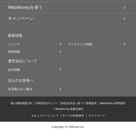
WebMoneyを使う
キャンペーン
最新情報
ニュース
メンテナンス情報
障害情報
運営会社について
会社情報
法人のお客様へ
決済導入のご案内
個人情報保護方針
外部送信ポリシー
資金決済法に基づく情報提供
WebMoney利用規約
WebMoney加盟店規約
セキュリティについて
サイトの利用条件
サイトマップ
Copyright (C) BitCash Inc.