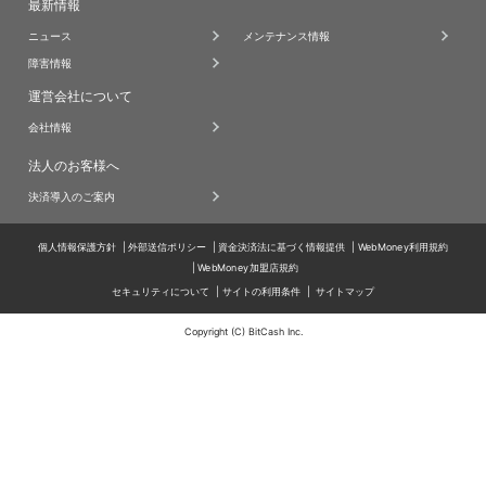
最新情報
ニュース
メンテナンス情報
障害情報
運営会社について
会社情報
法人のお客様へ
決済導入のご案内
個人情報保護方針
外部送信ポリシー
資金決済法に基づく情報提供
WebMoney利用規約
WebMoney加盟店規約
セキュリティについて
サイトの利用条件
サイトマップ
Copyright (C) BitCash Inc.