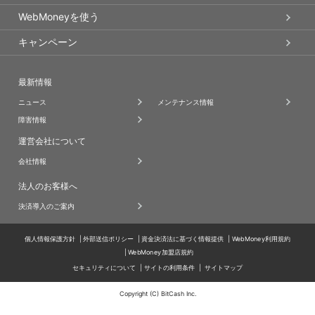
WebMoneyを使う
キャンペーン
最新情報
ニュース
メンテナンス情報
障害情報
運営会社について
会社情報
法人のお客様へ
決済導入のご案内
個人情報保護方針
外部送信ポリシー
資金決済法に基づく情報提供
WebMoney利用規約
WebMoney加盟店規約
セキュリティについて
サイトの利用条件
サイトマップ
Copyright (C) BitCash Inc.