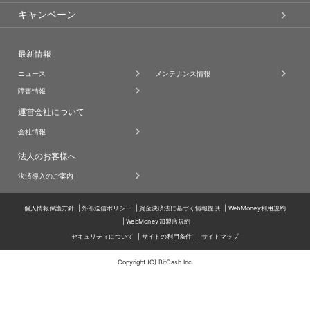
キャンペーン
最新情報
ニュース
メンテナンス情報
障害情報
運営会社について
会社情報
法人のお客様へ
決済導入のご案内
個人情報保護方針
外部送信ポリシー
資金決済法に基づく情報提供
WebMoney利用規約
WebMoney加盟店規約
セキュリティについて
サイトの利用条件
サイトマップ
Copyright (C) BitCash Inc.