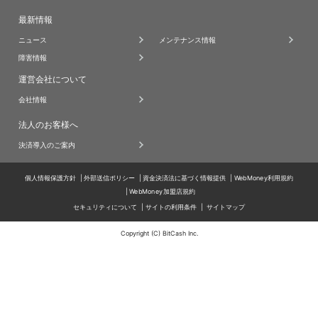
最新情報
ニュース
メンテナンス情報
障害情報
運営会社について
会社情報
法人のお客様へ
決済導入のご案内
個人情報保護方針
外部送信ポリシー
資金決済法に基づく情報提供
WebMoney利用規約
WebMoney加盟店規約
セキュリティについて
サイトの利用条件
サイトマップ
Copyright (C) BitCash Inc.