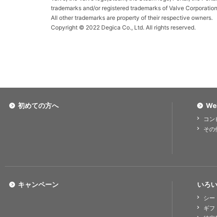
trademarks and/or registered trademarks of Valve Corporation
All other trademarks are property of their respective owners.
Copyright © 2022 Degica Co., Ltd. All rights reserved.
初めての方へ
We
コン
その
キャンペーン
いろい
シー
ギフ