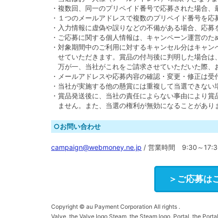
・複数回、同一のプリペイド番号で応募された場合、
・１つのメールアドレスで複数のプリペイド番号を応
・入力情報に虚偽や誤りなどの不備がある場合、応募
・ご応募に関する個人情報は、キャンペーン運営のた
・対象期間中のご利用に対するキャンセル分はキャン
せていただきます。賞品の付与後に判明した場合は
万が一、当社がこれをご請求させていただいた際、
・メールアドレスや応募内容の確認・変更・修正は受
・当社が実施する他の懸賞には重複して当選できない
・賞品発送後に、当社の責任によらない事由により賞
ません。また、当選の権利が無効になることがあり
○お問い合わせ
campaign@webmoney.ne.jp
/ 営業時間 9:30～17:
＞ご応募は
Copyright © au Payment Corporation All rights .
Valve, the Valve logo,Steam, the Steam logo, Portal, the Portal