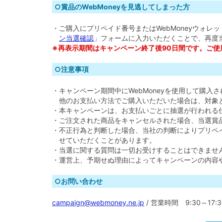
○賞品のWebMoneyを見逃してしまった方
・ご購入にプリペイド番号またはWebMoneyウォレ
ン当選確認
」フォームに入力いただくことで、再度当
※再表示期間はキャンペーン終了後90日間です。ご使用
○注意事項
・キャンペーン期間中にWebMoneyを使用して購入
他のお支払い方法でご購入いただいた場合は、対象
・本キャンペーンは、お支払いごとに抽選が行われる
・ご注文された商品をキャンセルされた場合、当選賞
・不正行為と判断した場合、当社の判断によりプリペ
せていただくことがあります。
・当選に関する質問は一切お受けすることはできませ
・運営上、予期せぬ理由によってキャンペーンの内容
○お問い合わせ
campaign@webmoney.ne.jp
/ 営業時間 9:30～17: