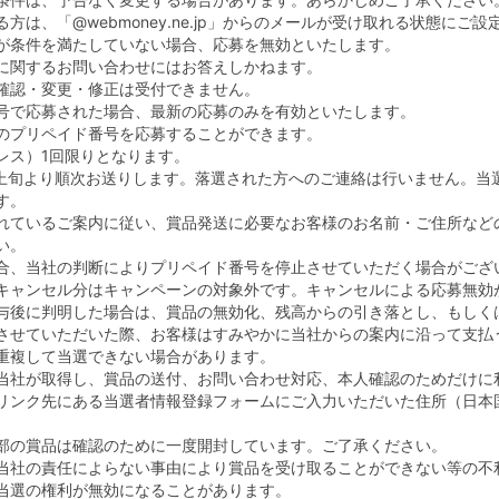
は、「@webmoney.ne.jp」からのメールが受け取れる状態にご設
が条件を満たしていない場合、応募を無効といたします。
に関するお問い合わせにはお答えしかねます。
確認・変更・修正は受付できません。
号で応募された場合、最新の応募のみを有効といたします。
のプリペイド番号を応募することができます。
レス）1回限りとなります。
2月上旬より順次お送りします。落選された方へのご連絡は行いません。当
す。
れているご案内に従い、賞品発送に必要なお客様のお名前・ご住所など
い。
合、当社の判断によりプリペイド番号を停止させていただく場合がござ
キャンセル分はキャンペーンの対象外です。キャンセルによる応募無効
与後に判明した場合は、賞品の無効化、残高からの引き落とし、もしく
させていただいた際、お客様はすみやかに当社からの案内に沿って支払
重複して当選できない場合があります。
当社が取得し、賞品の送付、お問い合わせ対応、本人確認のためだけに
リンク先にある当選者情報登録フォームにご入力いただいた住所（日本
部の賞品は確認のために一度開封しています。ご了承ください。
当社の責任によらない事由により賞品を受け取ることができない等の不
当選の権利が無効になることがあります。