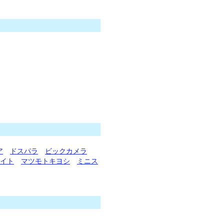
ア
ドスパラ
ビックカメラ
エイト
マツモトキヨシ
ミニス
。