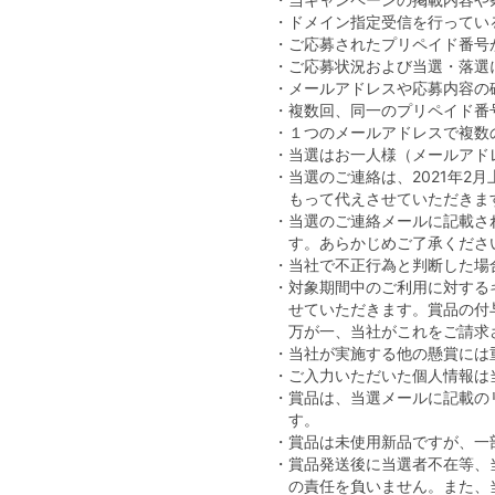
・ドメイン指定受信を行っている方
・ご応募されたプリペイド番号
・ご応募状況および当選・落選
・メールアドレスや応募内容の
・複数回、同一のプリペイド番
・１つのメールアドレスで複数
・当選はお一人様（メールアド
・当選のご連絡は、2021年
もって代えさせていただきま
・当選のご連絡メールに記載さ
す。あらかじめご了承くださ
・当社で不正行為と判断した場
・対象期間中のご利用に対する
せていただきます。賞品の付
万が一、当社がこれをご請求
・当社が実施する他の懸賞には
・ご入力いただいた個人情報は
・賞品は、当選メールに記載の
す。
・賞品は未使用新品ですが、一
・賞品発送後に当選者不在等、
の責任を負いません。また、