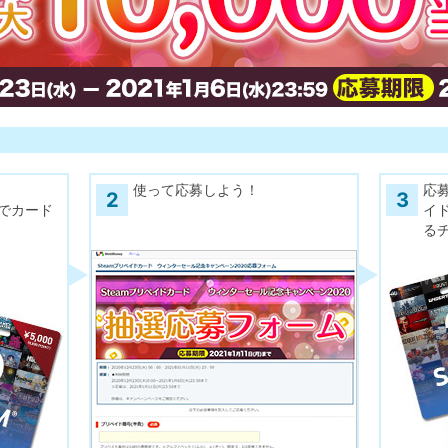
使って応募しよう！
応募
2
3
でカード
イド
る