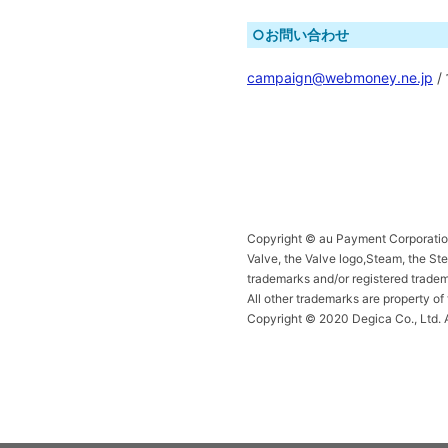
○お問い合わせ
campaign@webmoney.ne.jp
/
Copyright © au Payment Corporation 
Valve, the Valve logo,Steam, the Ste
trademarks and/or registered tradem
All other trademarks are property of
Copyright © 2020 Degica Co., Ltd. Al