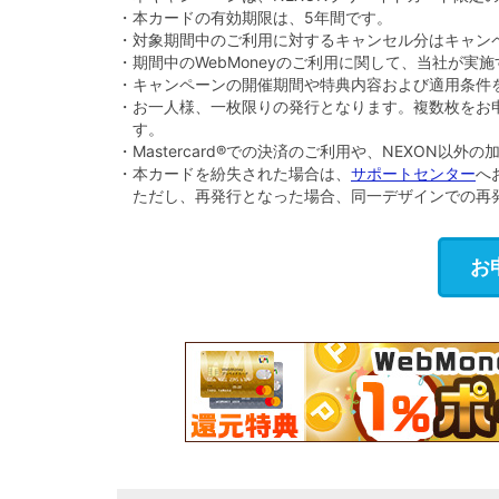
・本カードの有効期限は、5年間です。
・対象期間中のご利用に対するキャンセル分はキャン
・期間中のWebMoneyのご利用に関して、当社が
・キャンペーンの開催期間や特典内容および適用条件
・お一人様、一枚限りの発行となります。複数枚をお
す。
・Mastercard®での決済のご利用や、NEXON
・本カードを紛失された場合は、
サポートセンター
へ
ただし、再発行となった場合、同一デザインでの再
お