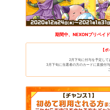
期間中、NEXONプリペイ
【ポ
2月下旬に付与を予定して
3月下旬に当選者の方のカードに直接付与