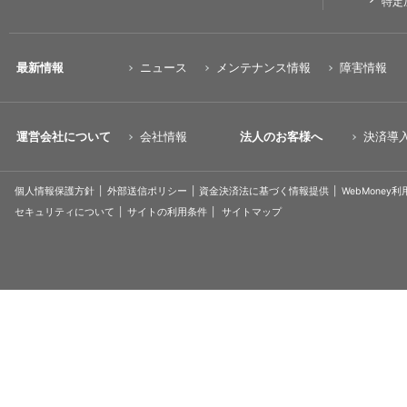
特定
最新情報
ニュース
メンテナンス情報
障害情報
運営会社について
会社情報
法人のお客様へ
決済導
個人情報保護方針
外部送信ポリシー
資金決済法に基づく情報提供
WebMoney
セキュリティについて
サイトの利用条件
サイトマップ