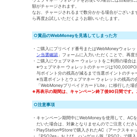
額がチャージされます。
なお、チャージされるまで数分かかる場合がございま
ら再度お試しいただくようお願いいたします。
○賞品のWebMoneyを見逃してしまった方
・ご購入にプリペイド番号またはWebMoneyウォレ
ン当選確認
」フォームに入力いただくことで、再度当
・ご購入にウェブマネー ウォレットをご利用の場合
※ウェブマネー ウォレットのチャージは100,000P
与ポイント分の残高が減るまで当選ポイントのチャ
※当選ポイントとウェブマネー ウォレットの残高の合計
「WebMoneyプリペイドカードLite」に移行した場
※再表示の期間は、キャンペーン終了後90日間です。ご
○注意事項
・キャンペーン期間中にWebMoneyを使用して、
だいた場合は、対象となりませんのでご注意くださ
・PlayStation®Storeで購入されたAC（アー
・『PSO2es』および、ハンゲーム版『PSO2』で