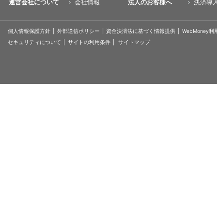
運営会社について
会社情報
法人のお客様へ
決済導
個人情報保護方針
外部送信ポリシー
資金決済法に基づく情報提供
WebMoney
セキュリティについて
サイトの利用条件
サイトマップ