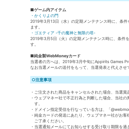
■ゲーム内アイテム
・かくりよの門
2019年3月13日（水）の定期メンテナンス時に、
ます。
・ゴエティア -千の魔神と無限の塔-
2019年3月5日（火）の定期メンテナンス時に、条
す。
■純金製WebMoneyカード
当選者の方へは、2019年3月中旬にAppirits Gam
なお当選メールの送付をもって、当選発表と代えさせ
○注意事項
・ご注文された商品をキャンセルされた場合、当選賞
・ウェブマネー社で不正行為と判断した場合、当社の
す。
・ドメイン指定受信を行なっている方は、「@webmon
・純金カードの発送にあたり、ウェブマネー社がお客
ご了承ください。
・当選通知メールにてお知らせする受け取り期限を過