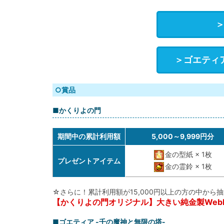
＞ゴエティア
○賞品
■かくりよの門
期間中の累計利用額
5,000～9,999円分
金の型紙 × 1枚
プレゼントアイテム
金の霊鈴 × 1枚
☆さらに！累計利用額が15,000円以上の方の中から
【かくりよの門オリジナル】大きい純金製WebMon
■ゴエティア -千の魔神と無限の塔-