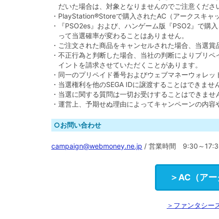
だいた場合は、対象となりませんのでご注意くださ
・PlayStation®Storeで購入されたAC（アー
・『PSO2es』および、ハンゲーム版『PSO2』で
って当選確率が変わることはありません。
・ご注文された商品をキャンセルされた場合、当選賞
・不正行為と判断した場合、当社の判断によりプリペ
イントを請求させていただくことがあります。
・同一のプリペイド番号およびウェブマネーウォレッ
・当選権利を他のSEGA IDに譲渡することはできませ
・当選に関する質問は一切お受けすることはできませ
・運営上、予期せぬ理由によってキャンペーンの内容
○お問い合わせ
campaign@webmoney.ne.jp
/ 営業時間 9:30～17
＞AC（ア
＞ファンタシー