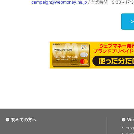
campaign@webmoney.ne.jp
/ 営業時間 9:30～17
初めての方へ
We
コン