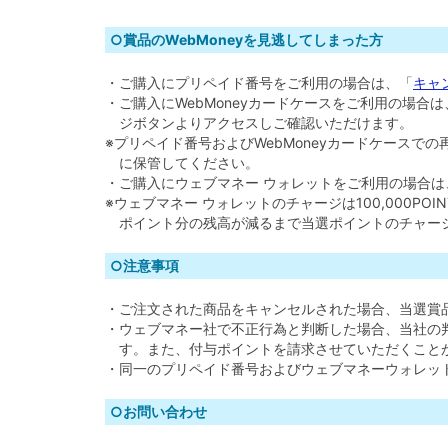
○賞品のWebMoneyを見逃してしまった方
・ご購入にプリペイド番号をご利用の場合は、「
キャ
・ご購入にWebMoneyカードケースをご利用の場
ジボタンよりアクセスしご確認いただけます。
※プリペイド番号およびWebMoneyカードケースでの
に保管してください。
・ご購入にウェブマネー ウォレットをご利用の場合
※ウェブマネー ウォレットのチャージは100,000PO
ポイント分の残高が減るまで当選ポイントのチャー
○注意事項
・ご注文された商品をキャンセルされた場合、当選賞
・ウェブマネー社で不正行為と判断した場合、当社の
す。また、付与ポイントを請求させていただくこと
・同一のプリペイド番号およびウェブマネーウォレッ
○お問い合わせ