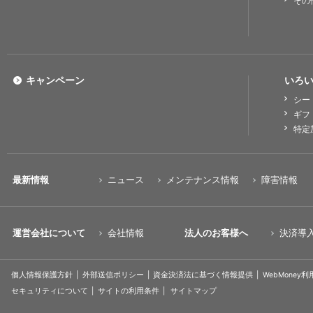
その
キャンペーン
いろい
シー
ギフ
特定
最新情報
ニュース
メンテナンス情報
障害情報
運営会社について
会社情報
法人のお客様へ
決済導
個人情報保護方針
外部送信ポリシー
資金決済法に基づく情報提供
WebMoney
セキュリティについて
サイトの利用条件
サイトマップ