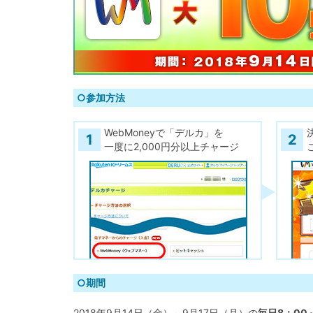
○参加方法
WebMoneyで「デルカ」を
1
2
一度に2,000円分以上チャージ
○期間
2018年9月14日（金）～9月17日（月）の
毎日8：00～