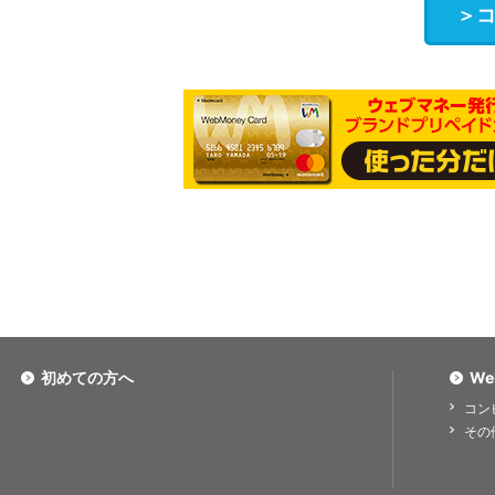
＞
初めての方へ
We
コン
その