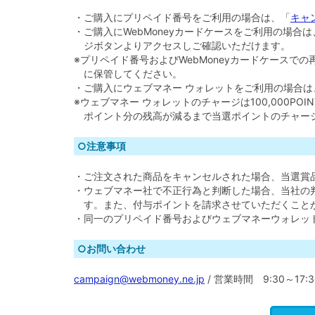
・ご購入にプリペイド番号をご利用の場合は、「
キャ
・ご購入にWebMoneyカードケースをご利用の場
ジボタンよりアクセスしご確認いただけます。
※プリペイド番号およびWebMoneyカードケースでの
に保管してください。
・ご購入にウェブマネー ウォレットをご利用の場合
※ウェブマネー ウォレットのチャージは100,000PO
ポイント分の残高が減るまで当選ポイントのチャー
○注意事項
・ご注文された商品をキャンセルされた場合、当選賞
・ウェブマネー社で不正行為と判断した場合、当社の
す。また、付与ポイントを請求させていただくこと
・同一のプリペイド番号およびウェブマネーウォレッ
○お問い合わせ
campaign@webmoney.ne.jp
/ 営業時間 9:30～17