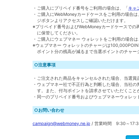
・ご購入にプリペイド番号をご利用の場合は、「
キャ
・ご購入にWebMoneyカードケースをご利用の場
ジボタンよりアクセスしご確認いただけます。
※プリペイド番号およびWebMoneyカードケースでの
に保管してください。
・ご購入にウェブマネー ウォレットをご利用の場合
※ウェブマネー ウォレットのチャージは100,000PO
ポイント分の残高が減るまで当選ポイントのチャー
○注意事項
・ご注文された商品をキャンセルされた場合、当選賞
・ウェブマネー社で不正行為と判断した場合、当社の
す。また、付与ポイントを請求させていただくこと
・同一のプリペイド番号およびウェブマネーウォレッ
○お問い合わせ
campaign@webmoney.ne.jp
/ 営業時間 9:30～17: