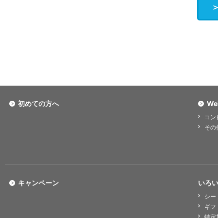
初めての方へ
We
コン
その
キャンペーン
いろい
シー
ギフ
特定