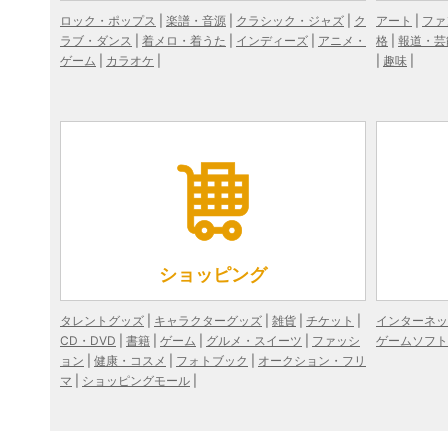
ロック・ポップス
楽譜・音源
クラシック・ジャズ
ク
アート
ファ
ラブ・ダンス
着メロ・着うた
インディーズ
アニメ・
格
報道・芸
ゲーム
カラオケ
趣味
ショッピング
タレントグッズ
キャラクターグッズ
雑貨
チケット
インターネッ
CD・DVD
書籍
ゲーム
グルメ・スイーツ
ファッシ
ゲームソフト
ョン
健康・コスメ
フォトブック
オークション・フリ
マ
ショッピングモール