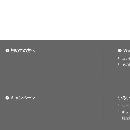
初めての方へ
We
コン
その
キャンペーン
いろい
シー
ギフ
特定