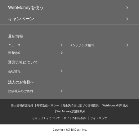
WebMoneyを使う
キャンペーン
最新情報
ニュース
メンテナンス情報
障害情報
運営会社について
会社情報
法人のお客様へ
決済導入のご案内
個人情報保護方針
外部送信ポリシー
資金決済法に基づく情報提供
WebMoney利用規約
WebMoney加盟店規約
セキュリティについて
サイトの利用条件
サイトマップ
Copyright (C) BitCash Inc.