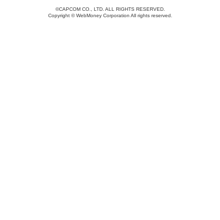
©CAPCOM CO., LTD. ALL RIGHTS RESERVED.
Copyright © WebMoney Corporation All rights reserved.