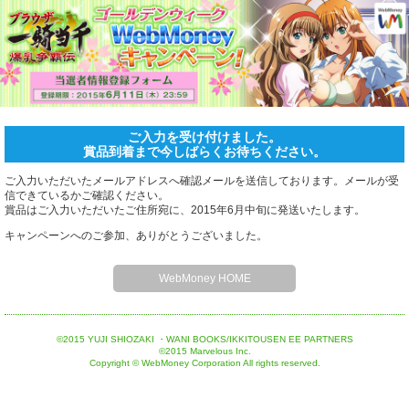
ホーム
ご入力を受け付けました。
賞品到着まで今しばらくお待ちください。
ご入力いただいたメールアドレスへ確認メールを送信しております。メールが受
信できているかご確認ください。
賞品はご入力いただいたご住所宛に、2015年6月中旬に発送いたします。
キャンペーンへのご参加、ありがとうございました。
WebMoney HOME
©2015 YUJI SHIOZAKI ・WANI BOOKS/IKKITOUSEN EE PARTNERS
©2015 Marvelous Inc.
Copyright © WebMoney Corporation All rights reserved.